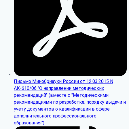
Письмо Минобрнауки России от 12.03.2015 N
АК-610/06 "О направлении методических
рекомендаций" (вместе с "Методическими
рекомендациями по разработке, порядку выдачи и
учету документов о квалификации в сфере
дополнительного профессионального
образования")